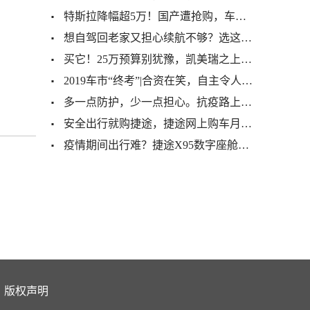
特斯拉降幅超5万！国产遭抢购，车究竟好在哪里？
想自驾回老家又担心续航不够？选这四款车就不怕了
买它！25万预算别犹豫，凯美瑞之上，ES之下，5.4L油耗！5米车身
2019车市“终考”|合资在笑，自主令人担忧
多一点防护，少一点担心。抗疫路上，亚太天能在行动！
安全出行就购捷途，捷途网上购车月正式启动
疫情期间出行难？捷途X95数字座舱、完备科技配置，助力安全出行
版权声明