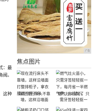
广告
焦点图片
式：最
角阀。
。这种
现在流行床头不靠
燃气灶火苗小，只
墙，这样沿墙面
需牙签轻轻抠一