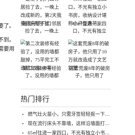
破柜子扔门口邻居
65㎡住进一家四
要了。
捡了去，一晚上
口，不光有独立
不到。
需要用
第二次装修有经验
这套荒废8年的破房
了，没用的墙都
子，他只用了
热门排行
燃气灶火苗小，只需牙签轻轻抠一下，每月省一半燃气费，太机智了
现在流行床头不靠墙，这样沿墙面打整排柜子，拿衣服都不用下床
65㎡住进一家四口，不光有独立小书房，收纳设计堪称小户型典范