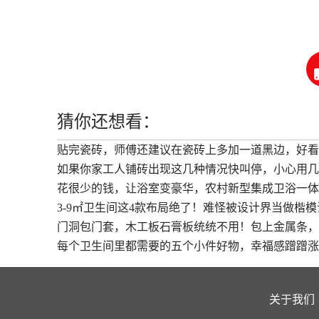
猜你还想看：
贴完瓷砖，师傅还建议在瓷砖上多加一道黑边，好看
如果你家工人铺砖出现这几种情况快叫停，小心用几
花很少的钱，让浴室变豪华，农村新型集成卫浴一体
3-9㎡卫生间这4款布局绝了！难怪被设计界当做楷模
门洞包门套，木工板石膏板统统不用！包上金属条，
每个卫生间里都需要的五个小件好物，幸福感蹭蹭涨
关于我们