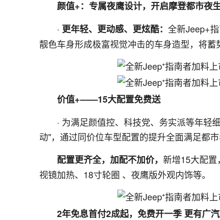
颜值+：专属夜鹰设计，开启摩登都市夜
·
全新Jeep
更年轻、更动感、更炫酷：
靓色车身形成极富视觉冲击的车身造型，将蓄
价值+——15大配置免费送
· 为满足颜值控、科技党、务实派等年轻细
动"，通过同价位车型配置的提升全面满足都
新增15大配
配置更齐全，加配不加价，
视镜加热、18寸轮圈 、夜鹰版外观内饰等。
2年免息首付2成起，免费开一季 更有广汽