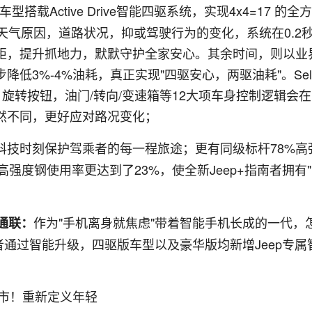
型搭载Active Drive智能四驱系统，实现4x4=17 的全
天气原因，道路状况，抑或驾驶行为的变化，系统在0.2
矩，提升抓地力，默默守护全家安心。其余时间，则以业
3%-4%油耗，真正实现"四驱安心，两驱油耗"。Sele
式，旋转按钮，油门/转向/变速箱等12大项车身控制逻辑会
然不同，更好应对路况变化；
全科技时刻保护驾乘者的每一程旅途；更有同级标杆78%高
高强度钢使用率更达到了23%，使全新Jeep+指南者拥有
作为"手机离身就焦虑"带着智能手机长成的一代，
刻通联：
者通过智能升级，四驱版车型以及豪华版均新增Jeep专属