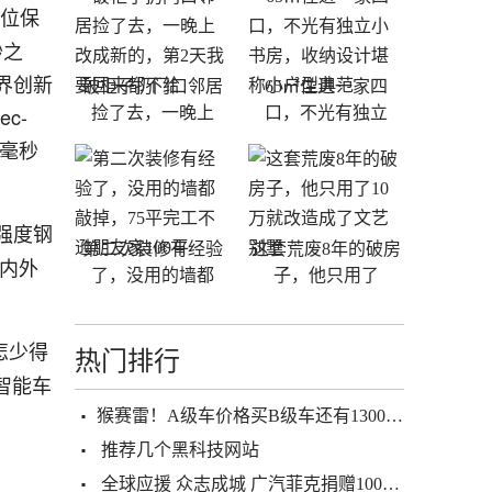
方位保
秒之
界创新
破柜子扔门口邻居
65㎡住进一家四
c-
捡了去，一晚上
口，不光有独立
在毫秒
强度钢
第二次装修有经验
这套荒废8年的破房
"内外
了，没用的墙都
子，他只用了
怎少得
热门排行
智能车
​猴赛雷！A级车价格买B级车还有13000元补贴 BEIJING-U7介绍畀你
推荐几个黑科技网站
全球应援 众志成城 广汽菲克捐赠100万元物资助力抗“疫”