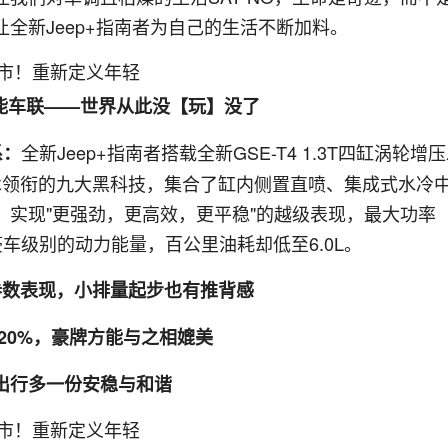
全新Jeep+指南者为自己的生活不断加料。
p智能车联——世界从此没【玩】没了
全新Jeep+指南者搭载全新GSE-T4 1.3T四缸涡轮增
系：
调节技术领衔的九大黑科技，集合了缸内侧置直喷、集成式水冷
实现"更强劲，更高效，更平稳"的越级表现，最大功率
越豪车级别的动力能量，百公里油耗却低至6.0L。
参数表现，小排量起步也有推背感
20%，豪牌方能与之相媲美
出行多一份安稳与和谐