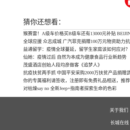
猜你还想看：
​猴赛雷！A级车价格买B级车还有13000元补贴 BEIJI
全球应援 众志成城 广汽菲克捐赠100万元物资助力抗
益通留学：疫情全球蔓延，留学生家庭该如何应对？
仙她：疫情过后 自然为本成为健康食品行业新趋势
茂盛酒店创始人段均彦做客《追梦人》
抗疫扶贫两手抓 中国平安采购2000万扶贫产品捐赠
你的专属福利请签收，注册即有免费礼品相送，推荐
对枯燥say no 全新Jeep+指南者探索生命的色彩
关于我们
长城在线 版权所