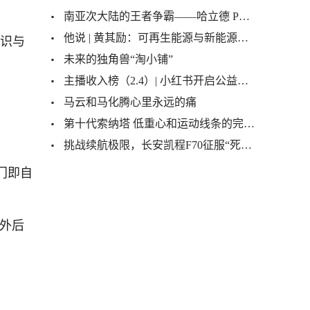
南亚次大陆的王者争霸——哈立德 PK 毗湿摩
标识与
他说 | 黄其励：可再生能源与新能源汽车应携手共进
未来的独角兽“淘小铺”
主播收入榜（2.4）| 小红书开启公益直播；酷狗主播收入48万夺冠
马云和马化腾心里永远的痛
第十代索纳塔 低重心和运动线条的完美结合
挑战续航极限，长安凯程F70征服“死亡之海”罗布泊
门即自
、外后