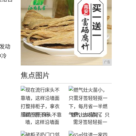
压发动
中冷
广告
焦点图片
现在流行床头不靠
燃气灶火苗小，只
墙，这样沿墙面
需牙签轻轻抠一