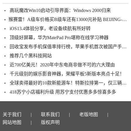
高玩魔改Win10启动引导界面：Windows 2000归来
​猴赛雷！A级车价格买B级车还有13000元补贴 BEIJING-U7介绍畀你
iOS13.4体验分享，老设备续航有所好转
顶级好屏幕，华为MatePad Pro堪称在线学习神器
回收宝发布手机保值率排行榜，苹果手机首次被国产手机超越
推荐几个黑科技网站
近700亿美元！2020年中东电商非做不可的六大理由
千元级别的娱乐影音神器，荣耀平板5新版本亮点十足！
全球卖得最好的10款新能源车！特斯拉排第一，仅三辆中国车上榜
418苏宁小店福利升级 用苏宁支付优惠多多惊喜多多
关于我们
联系我们
老版地图
网站地图
版权声明