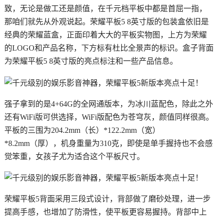
致，无论是做工还是颜值，在千元档平板中都是首屈一指，
那咱们就先从外观说起。荣耀平板5 8英寸版的包装盒依旧是
经典的荣耀蓝盒，正面印着大大的平板实物图，上方为荣耀
的LOGO和产品名称，下方标有杜比全景声的标识。盒子背面
为荣耀平板5 8英寸版的亮点标注和一些产品信息。
强子拿到的是4+64G的全网通版本，为冰川蓝配色，除此之外
还有WiFi版可供选择，WiFi版配色为苍穹灰，颜值同样很高。
平板的三围为204.2mm（长）*122.2mm（宽）
*8.2mm（厚），机身重量为310克，即使是单手握持也不会感
觉笨重，女孩子尤为适合这个平板尺寸。
荣耀平板5背面采用三段式设计，背部做了磨砂处理，进一步
提高手感，也增加了防滑性，使平板更容易握持。背部中上