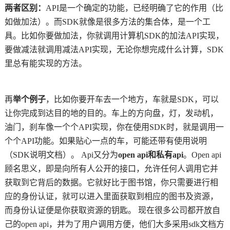
两者区别：
API是一个确定的功能，已经明确了它的作用（比
如做加法）。而SDK就像是很多方法的集合体，是一个工
具。比如你要做加法，你就调用计算机SDK的加法API实现，
要做减法就调用减法API实现，无论你想完成什么计算，SDK
里总有能实现的方法。
再
举个例子
，比如你要开车去一个地方，车就是SDK，可以
让你完成到达目的地的目的。车上的方向盘，灯，发动机，
油门，刹车像一个个API实现，你在使用SDK时，就是调用一
个个API功能。如果贴心一点的车，可能还带有使用说明
（SDK说明文档）。 Api又分为
open api和私有api
。Open api
顾名思义，即是向所有人公开的接口，允许任何人调用它并
获取到它背后的数据。它就好比于图书馆，你只需要进行相
应的身份认证，就可以进入里面获取到相应的图书及资源，
而身份认证便是你获取资源的钥匙。 现在很多公司都开放自
己的open api，并为了用户调用方便，他们大多采用sdk文档方