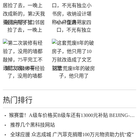
破柜子扔门口邻居
65㎡住进一家四
捡了去，一晚上
口，不光有独立
第二次装修有经验
这套荒废8年的破房
了，没用的墙都
子，他只用了
热门排行
​猴赛雷！A级车价格买B级车还有13000元补贴 BEIJING-U7介绍畀你
推荐几个黑科技网站
全球应援 众志成城 广汽菲克捐赠100万元物资助力抗“疫”