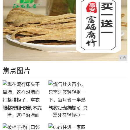
广告
焦点图片
现在流行床头不靠
燃气灶火苗小，只
墙，这样沿墙面
需牙签轻轻抠一