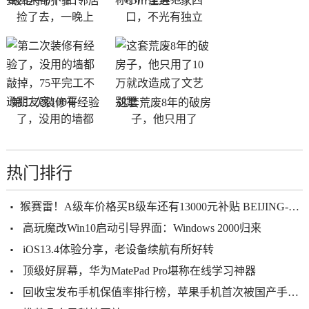
破柜子扔门口邻居
65㎡住进一家四
捡了去，一晚上
口，不光有独立
第二次装修有经验
这套荒废8年的破房
了，没用的墙都
子，他只用了
热门排行
​猴赛雷！A级车价格买B级车还有13000元补贴 BEIJING-U7介绍畀你
高玩魔改Win10启动引导界面：Windows 2000归来
iOS13.4体验分享，老设备续航有所好转
顶级好屏幕，华为MatePad Pro堪称在线学习神器
回收宝发布手机保值率排行榜，苹果手机首次被国产手机超越