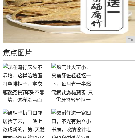
广告
焦点图片
现在流行床头不靠
燃气灶火苗小，只
墙，这样沿墙面
需牙签轻轻抠一