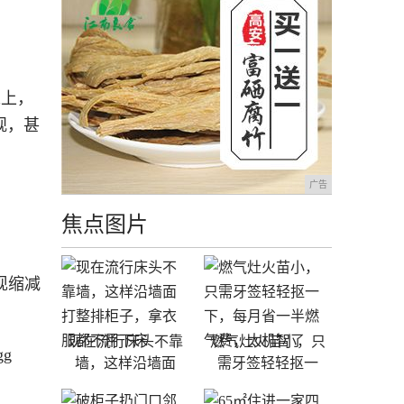
以上，
观，甚
广告
焦点图片
现缩减
现在流行床头不靠
燃气灶火苗小，只
g
墙，这样沿墙面
需牙签轻轻抠一