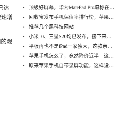
顶级好屏幕，华为MatePad Pro堪称在线学习神器
盖已达
将快速增
回收宝发布手机保值率排行榜，苹果手机首次被国产手机超越
推荐几个黑科技网站
小米10、三星S20均已发布，接下来看华为P40怎么接招了
同的观
平板再也不是iPad一家独大，这款亲民的平板来了
苹果手机怎么了，竟然降价近半！这次是彻底发飙了
原来苹果手机自带录屏功能，这样设置就能打开，很实用