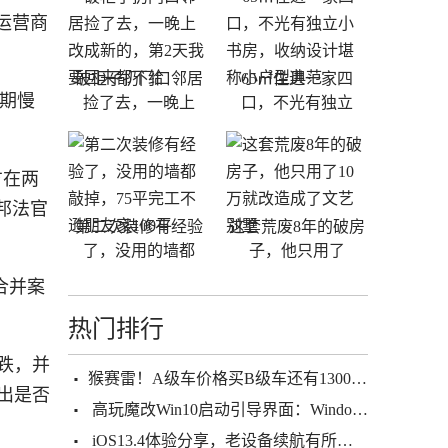
运营商
破柜子扔门口邻居
65㎡住进一家四
预期慢
捡了去，一晚上
口，不光有独立
方在两
邦法官
第二次装修有经验
这套荒废8年的破房
了，没用的墙都
子，他只用了
，称合并案
热门排行
走跌，并
​猴赛雷！A级车价格买B级车还有13000元补贴 BEIJING-U7介绍畀你
支出是否
高玩魔改Win10启动引导界面：Windows 2000归来
iOS13.4体验分享，老设备续航有所好转