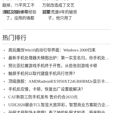
第二次装修有经验
这套荒废8年的破房
了，没用的墙都
子，他只用了
热门排行
高玩魔改Win10启动引导界面：Windows 2000归来
最新手机处理器天梯图出炉：第一实至名归，你手机处理器排名高吗
努比亚红魔游戏手机终于开售，从些告别游戏卡顿
触屏手机何以取代键盘手机风行世界？
顶级旗舰：AMDRadeonRX5950XT24GBHBM2e显示卡参数曝光
手机反应慢，卡顿，恢复出厂设置能解决？
CAT新款三防手机发布 售价约合2633元
UDE2020展会TCL智显大放异彩，智慧商业方案助力企业挖掘新价值
孙俪才是职场大佬啊！看了她的私服才知道，原来职业装这么好看