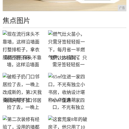
广告
焦点图片
现在流行床头不靠
燃气灶火苗小，只
墙，这样沿墙面
需牙签轻轻抠一
破柜子扔门口邻居
65㎡住进一家四
捡了去，一晚上
口，不光有独立