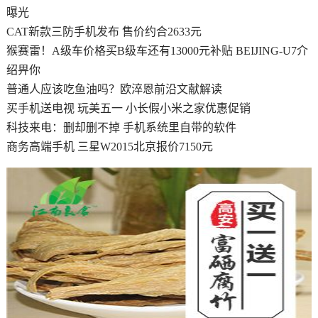
曝光
CAT新款三防手机发布 售价约合2633元
​猴赛雷！A级车价格买B级车还有13000元补贴 BEIJING-U7介
绍畀你
普通人应该吃鱼油吗？欧淬恩前沿文献解读
买手机送电视 玩美五一 小长假小米之家优惠促销
科技来电：删却删不掉 手机系统里自带的软件
商务高端手机 三星W2015北京报价7150元