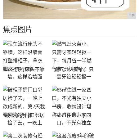
广告
焦点图片
现在流行床头不靠
燃气灶火苗小，只
墙，这样沿墙面
需牙签轻轻抠一
破柜子扔门口邻居
65㎡住进一家四
捡了去，一晚上
口，不光有独立