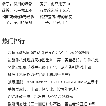
第二次装修有经验
这套荒废8年的破房
了，没用的墙都
子，他只用了
热门排行
高玩魔改Win10启动引导界面：Windows 2000归来
最新手机处理器天梯图出炉：第一实至名归，你手机处理器排名高吗
努比亚红魔游戏手机终于开售，从些告别游戏卡顿
触屏手机何以取代键盘手机风行世界？
顶级旗舰：AMDRadeonRX5950XT24GBHBM2e显示卡参数曝光
手机反应慢，卡顿，恢复出厂设置能解决？
CAT新款三防手机发布 售价约合2633元
戴娇倩露脸《三十而已》认不出，富豪老公狂追10年，如今重返拍戏