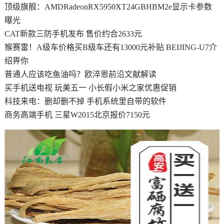
顶级旗舰：AMDRadeonRX5950XT24GBHBM2e显示卡参数
曝光
CAT新款三防手机发布 售价约合2633元
​猴赛雷！A级车价格买B级车还有13000元补贴 BEIJING-U7介
绍畀你
普通人应该吃鱼油吗？欧淬恩前沿文献解读
买手机送电视 玩美五一 小长假小米之家优惠促销
科技来电：删却删不掉 手机系统里自带的软件
商务高端手机 三星W2015北京报价7150元