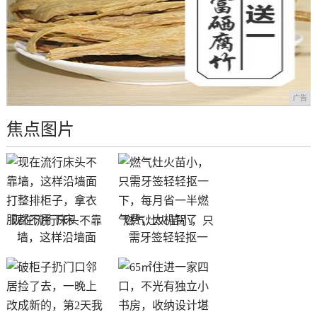
广告
焦点图片
现在流行床头不靠
燃气灶火苗小，只
墙，这样沿墙面
需牙签轻轻抠一