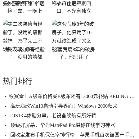
破柜子扔门口邻居
65㎡住进一家四
捡了去，一晚上
口，不光有独立
第二次装修有经验
这套荒废8年的破房
了，没用的墙都
子，他只用了
热门排行
​猴赛雷！A级车价格买B级车还有13000元补贴 BEIJING-U7介绍畀你
高玩魔改Win10启动引导界面：Windows 2000归来
iOS13.4体验分享，老设备续航有所好转
顶级好屏幕，华为MatePad Pro堪称在线学习神器
回收宝发布手机保值率排行榜，苹果手机首次被国产手机超越