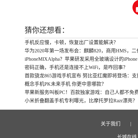
猜你还想看：
手机反应慢，卡顿，恢复出厂设置能解决？
华为2020年第一场发布会：麒麟820，商用HMS，
iPhoneMIXAlpha？苹果研发采用全玻璃设计的iPhone
密码正确，手机还是连接不上WiFi，是咋回事？
首款骁龙865游戏手机宣布 努比亚红魔即将登场：支
概念手机PK未来手机 你更中意哪款？
苹果新服务叫板PC！百款独家游戏：自己人都不免
小米折叠翻盖手机专利曝光，比摩托罗拉Razr漂亮？
关于我们
长城在线 版权所