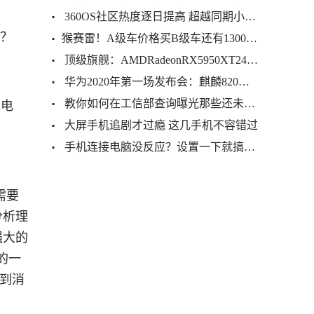
360OS社区热度逐日提高 超越同期小米MIUI论坛
吗？
​猴赛雷！A级车价格买B级车还有13000元补贴 BEIJING-U7介绍畀你
顶级旗舰：AMDRadeonRX5950XT24GBHBM2e显示卡参数曝光
华为2020年第一场发布会：麒麟820，商用HMS，二代折叠屏掏空安卓
教你如何在工信部查询曝光那些还未上市的手机信息
充电
大屏手机追剧才过瘾 这几手机不容错过
手机连接电脑没反应？设置一下就搞定！
需要
分析理
强大的
的一
看到消