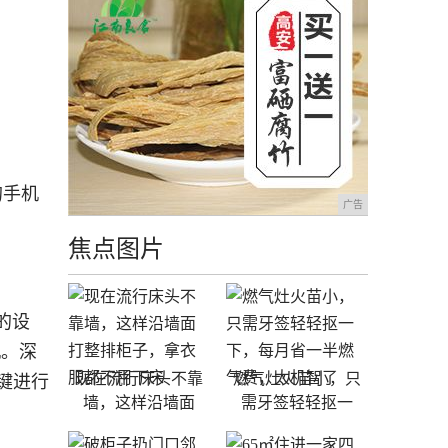
的手机
广告
焦点图片
的设
机。深
现在流行床头不靠
燃气灶火苗小，只
键进行
墙，这样沿墙面
需牙签轻轻抠一