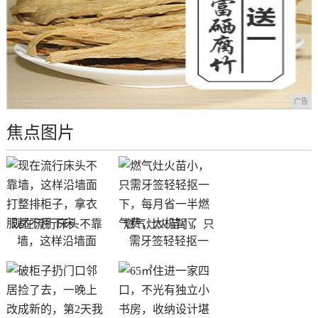
广告
焦点图片
现在流行床头不靠
燃气灶火苗小，只
墙，这样沿墙面
需牙签轻轻抠一