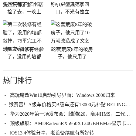
破柜子扔门口邻居
65㎡住进一家四
捡了去，一晚上
口，不光有独立
第二次装修有经验
这套荒废8年的破房
了，没用的墙都
子，他只用了
热门排行
高玩魔改Win10启动引导界面：Windows 2000归来
​猴赛雷！A级车价格买B级车还有13000元补贴 BEIJING-U7介绍畀你
华为2020年第一场发布会：麒麟820，商用HMS，二代折叠屏掏空安卓
顶级旗舰：AMDRadeonRX5950XT24GBHBM2e显示卡参数曝光
iOS13.4体验分享，老设备续航有所好转