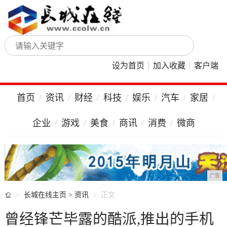
设为首页
加入收藏
客户端
首页
资讯
财经
科技
娱乐
汽车
家居
企业
游戏
美食
商讯
消费
微商
广告

长城在线主页
>
资讯
正文
曾经锋芒毕露的酷派,推出的手机